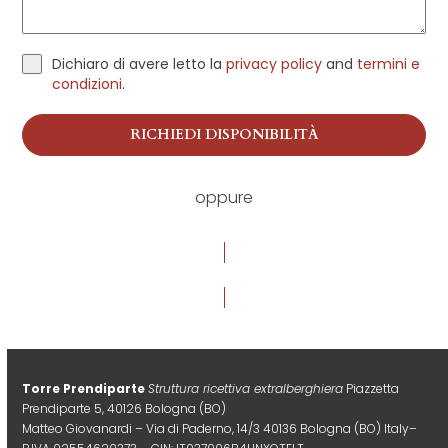
Dichiaro di avere letto la
privacy policy
and
termini e
condizioni
.
RICHIEDI DISPONIBILITÀ
oppure
PARLA DIRETTAMENTE CON NOI AL TELEFONO
Torre Prendiparte
Struttura ricettiva extralberghiera
Piazzetta
Prendiparte 5, 40126 Bologna (BO)
Matteo Giovanardi – Via di Paderno, 14/3 40136 Bologna (BO) Italy–