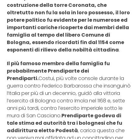
costruzione della torre Coronata, che
oltretutto non fu la sola in loro possesso, il loro
potere politico fu evidente per le numerose ed
importanti cariche ricoperte dai membri della
famiglia al tempo del libero Comune di
Bologna, essendo ricordati fin dal 1154 come
esponenti di rilievo della nobiltà cittadina
.
Il più famoso membro della famiglia fu
probabilmente Prendiparte dei
Prendiparti.
Costui, più volte console durante la
guerra contro Federico Barbarossa che insanguinò
l’Italia per più di un decennio, guidò alla vittoria
l’esercito di Bologna contro Imola nel 1168 e, sette
anni più tardi, contro l’esercito imperiale sotto le
mura di San Casciano.
Prendiparte godeva di
tale stima ed autorità tra i bolognesi che fu
addirittura eletto Podestà
, carica questa che
non veniva mai affidata ad un concittadino per