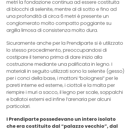
metri la fondazione continua ad essere costituita
di blocchi di selenite, mentre al di sotto e fino ad
una profondità di circa 6 metri è presente un
conglomerato molto compatto poggiante su
argilla limosa di consistenza molto dura.
Sicuramente anche per la Prendiparte si è utilizzato
lo stesso procedimento, preoccupandosi di
costipare il terreno prima di dare inizio alla
costruzione mediante una palificata in legno. I
materiali in seguito utilizzati sono la selenite (gesso)
per i conci della base, i mattoni “bolognesi” per le
pareti interne ed esterne, i ciottoli e la malta per
riempire i muri a sacco, il legno per scale, soppalchi
e ballatoi esterni ed infine l’arenaria per alcuni
particolari.
I Prendiparte possedevano un intero isolato
che era costituito dal “palazzo vecchio”, dal