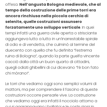
offesa.
Nell’angusta Bologna medievale, che al
tempo della costruzione delle prime torri era
ancora rinchiusa nella piccola cerchia di
selenite, quelle costruzioni assunsero
forzatamente uno sviluppo verticale
. In quei
tempi infatti una guerra civile aperta o strisciante
aggiungeva lutto a lutto in un’inarrestabile spirale
di odio e di vendetta, che culminò al termine del
duecento con quella che fu definita “l’estrema
ruina di Bologna”, quando la parte guelfa vincente
cacciò dalla città un buon quarto di cittadini,
quegli odiati ghibellini di cui dicevano “l’è bon fato
chi mòrano!”.
Le torri che vediamo oggi sono semplici volumi di
mattoni, ma per comprendere il fascino di queste
costruzioni occorre pensarle vive. La costruzione
che vediamo oggi era infatti il nocciolo attorno a
cui si aggrappavano i ballatoi e le costruzioni in