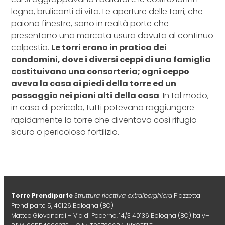
legno, brulicanti di vita. Le aperture delle torri, che
paiono finestre, sono in realtà porte che
presentano una marcata usura dovuta al continuo
calpestio.
Le torri erano in pratica dei
condomini, dove i diversi ceppi di una famiglia
costituivano una consorteria; ogni ceppo
aveva la casa ai piedi della torre ed un
passaggio nei piani alti della casa
. In tal modo,
in caso di pericolo, tutti potevano raggiungere
rapidamente la torre che diventava così rifugio
sicuro o pericoloso fortilizio.
Torre Prendiparte
Struttura ricettiva extralberghiera
Piazzetta
Prendiparte 5, 40126 Bologna (BO)
Matteo Giovanardi – Via di Paderno, 14/3 40136 Bologna (BO) Italy–