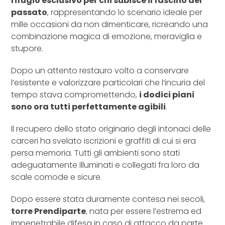
rifugio esclusivo per chi subisce il fascino del
passato
, rappresentando lo scenario ideale per
mille occasioni da non dimenticare, ricreando una
combinazione magica di emozione, meraviglia e
stupore.
Dopo un attento restauro volto a conservare
l’esistente e valorizzare particolari che l’incuria del
tempo stava compromettendo,
i dodici piani
sono ora tutti perfettamente agibili
.
Il recupero dello stato originario degli intonaci delle
carceri ha svelato iscrizioni e graffiti di cui si era
persa memoria. Tutti gli ambienti sono stati
adeguatamente illuminati e collegati fra loro da
scale comode e sicure.
Dopo essere stata duramente contesa nei secoli,
torre Prendiparte
, nata per essere l’estrema ed
impenetrabile difesa in caso di attacco da parte