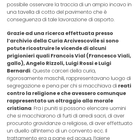
possibile osservare la traccia di un ampio incavo in
una tavella di cotto del pavimento che è
conseguenza di tale lavorazione di asporto.
Grazie ad una ricerca effettuata presso
l’archivio della Curia Arcivescovile si sono
potute ricostruire le vicende di alcuni
prigionieri quali Francois Vial (Francesco Viali,
gallo), Angelo Rizzoli, Luigi Rossi e Luigi
Bernardi
. Queste carceri della curia,
rigorosamente maschili, rappresentavano luogo di
segregazione e pena per chi si macchiava di
reati
contro la religione e che avessero comunque
rappresentato un oltraggio alla morale
cristiana
. Fra i puniti si possono elencare uomini
che si macchiarono di furti di arredi sacri, di aver
procurato gravidanze a religiose, di aver effettuato
un duello all’interno di un convento ecc. Il
trattamento era a pane ed acqua, l’igiene