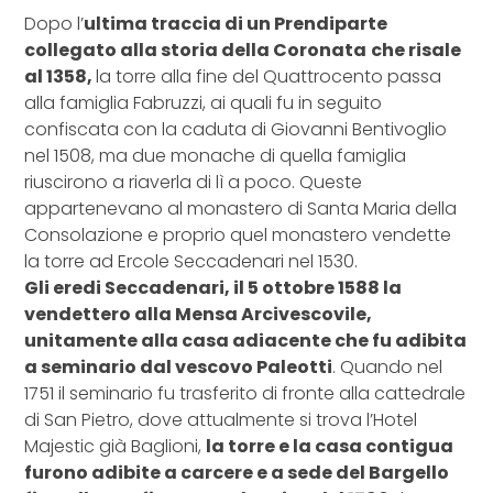
Dopo l’
ultima traccia di un Prendiparte
collegato alla storia della Coronata
che risale
al 1358,
la torre alla fine del Quattrocento passa
alla famiglia Fabruzzi, ai quali fu in seguito
confiscata con la caduta di Giovanni Bentivoglio
nel 1508, ma due monache di quella famiglia
riuscirono a riaverla di lì a poco. Queste
appartenevano al monastero di Santa Maria della
Consolazione e proprio quel monastero vendette
la torre ad Ercole Seccadenari nel 1530.
Gli eredi Seccadenari, il 5 ottobre 1588 la
vendettero alla Mensa Arcivescovile,
unitamente alla casa adiacente che fu adibita
a seminario dal vescovo Paleotti
. Quando nel
1751 il seminario fu trasferito di fronte alla cattedrale
di San Pietro, dove attualmente si trova l’Hotel
Majestic già Baglioni,
la torre e la casa contigua
furono adibite a carcere e a sede del Bargello