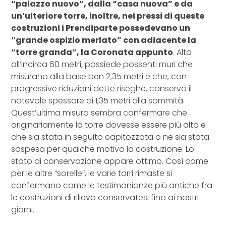
“palazzo nuovo”, dalla “casa nuova” e da
un’ulteriore torre, inoltre, nei pressi di queste
costruzioni i Prendiparte possedevano un
“grande ospizio merlato” con adiacente la
“torre granda”, la Coronata appunto
. Alta
all’incirca 60 metri, possiede possenti muri che
misurano alla base ben 2,35 metri e che, con
progressive riduzioni dette riseghe, conserva il
notevole spessore di 1,35 metri alla sommità.
Quest’ultima misura sembra confermare che
originariamente la torre dovesse essere più alta e
che sia stata in seguito capitozzata o ne sia stata
sospesa per qualche motivo la costruzione. Lo
stato di conservazione appare ottimo. Così come
per le altre “sorelle”, le varie torri rimaste si
confermano come le testimonianze più antiche fra
le costruzioni di rilievo conservatesi fino ai nostri
giorni.