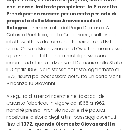
che le case limitrofe prospicienti
la Piazzetta
Prendiparte
rimasero per un certo periodo di
proprietà della Mensa Arcivescovile di
Bologna
, amministrata dal Regio Demanio. Al
Catasto Pontificio, detto Gregoriano, risultavano
infatti iscritte sia la torre sia il fabbricato ad Est
come Casa e Magazzino e ad Ovest come rimessa
e porzione in affitto. Tali immobili passarono
insieme ad altri dalla Mensa al Demanio dello Stato
il 13 aprile 1868. Nello stesso catasto, aggiornato al
1873, risulta poi possessore del tutto un certo Monti
Vincenzo fu Giovanni.
A seguito di ulteriori ricerche nei fascicoli del
Catasto fabbricati in vigore dal 1866 al 1962,
nonché presso l’Archivio Notarile si è potuta
ricostruire la storia degli ultimi passaggi avvenuti
fino al
1972, quando Clemente Giovanardi la